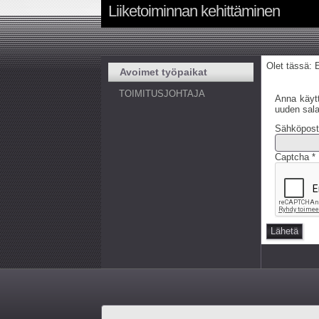
Liiketoiminnan kehittäminen
Olet tässä:
Avoimet työpaikat
TOIMITUSJOHTAJA
Anna käytt
uuden sal
Sähköposti
Captcha
*
Lähetä