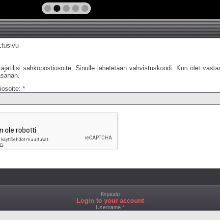
Etusivu
äjätilisi sähköpostiosoite. Sinulle lähetetään vahvistuskoodi. Kun olet vastaa
asanan.
osoite:
*
Kirjaudu
Login to your account
Username *