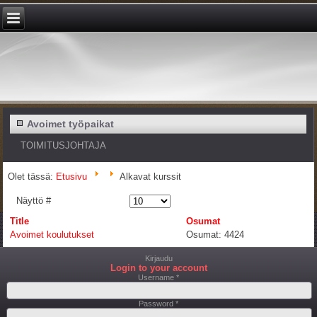
Avoimet työpaikat
TOIMITUSJOHTAJA
Olet tässä:
Etusivu
Alkavat kurssit
Näyttö #
Title
Osumat
Avoimet koulutukset
Osumat: 4424
Kirjaudu
Login to your account
Username *
Password *