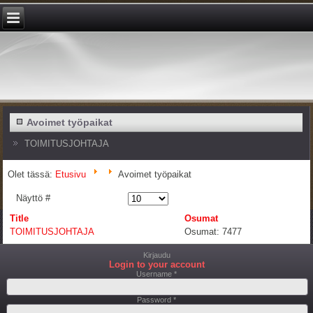
Avoimet työpaikat
TOIMITUSJOHTAJA
Olet tässä:
Etusivu
Avoimet työpaikat
Näyttö #
Title
Osumat
TOIMITUSJOHTAJA
Osumat: 7477
Kirjaudu
Login to your account
Username *
Password *