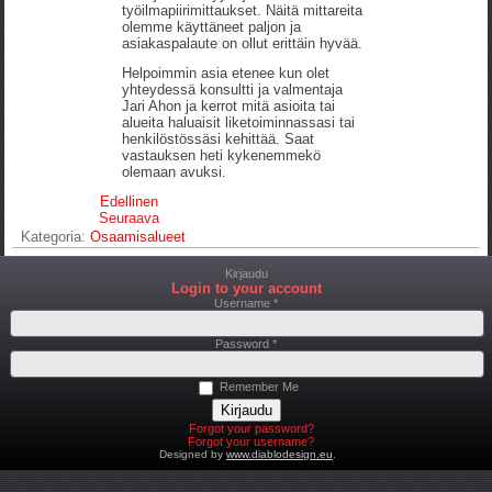
työilmapiirimittaukset. Näitä mittareita
olemme käyttäneet paljon ja
asiakaspalaute on ollut erittäin hyvää.
Helpoimmin asia etenee kun olet
yhteydessä konsultti ja valmentaja
Jari Ahon ja kerrot mitä asioita tai
alueita haluaisit liketoiminnassasi tai
henkilöstössäsi kehittää. Saat
vastauksen heti kykenemmekö
olemaan avuksi.
Edellinen
Seuraava
Kategoria:
Osaamisalueet
Kirjaudu
Login to your account
Username *
Password *
Remember Me
Forgot your password?
Forgot your username?
Designed by
www.diablodesign.eu
.