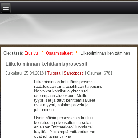
Olet tässä:
Etusivu
Osaamisalueet
Liiketoiminnan kehittäminen
Liiketoiminnan kehittämisprosessit
Julkaistu: 25.04.2018
|
Tulosta
|
Sähköposti
|
Osumat: 6781
Liiketoiminnan kehittämisprosessit
räätälöidään aina asiakkaan tarpeisiin.
Ne voivat kohdistua yhteen tai
useampaan alueeseen. Meille
tyypilliset ja tutut kehittämisalueet
ovat myynti, asiakaspalvelu ja
johtaminen.
Usein näihin prosesseihin kuuluu
koulutusta ja konsultointia sekä
erilaisten "mittareiden" luontia tai
käyttöä. Yleisimpiä mittareitamme
ovat johtamistyyli- ja