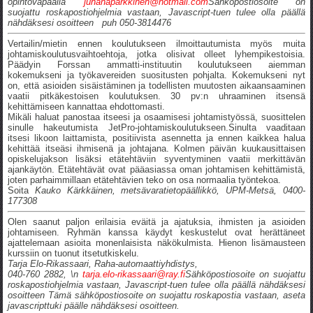
opintovapaalla
juhanaparkkinen@hotmail.com
Sähköpostiosoite on
suojattu roskapostiohjelmia vastaan, Javascript-tuen tulee olla päällä
nähdäksesi osoitteen puh 050-3814476
Vertailin/mietin ennen koulutukseen ilmoittautumista myös muita
johtamiskoulutusvaihtoehtoja, jotka olisivat olleet lyhempikestoisia.
Päädyin Forssan ammatti-instituutin koulutukseen aiemman
kokemukseni ja työkavereiden suositusten pohjalta. Kokemukseni nyt
on, että asioiden sisäistäminen ja todellisten muutosten aikaansaaminen
vaatii pitkäkestoisen koulutuksen. 30 pv:n uhraaminen itsensä
kehittämiseen kannattaa ehdottomasti.
Mikäli haluat panostaa itseesi ja osaamisesi johtamistyössä, suosittelen
sinulle hakeutumista JetPro-johtamiskoulutukseen.Sinulta vaaditaan
itsesi likoon laittamista, positiivista asennetta ja ennen kaikkea halua
kehittää itseäsi ihmisenä ja johtajana. Kolmen päivän kuukausittaisen
opiskelujakson lisäksi etätehtäviin syventyminen vaatii merkittävän
ajankäytön. Etätehtävät ovat pääasiassa oman johtamisen kehittämistä,
joten parhaimmillaan etätehtävien teko on osa normaalia työntekoa.
Soita
Kauko Kärkkäinen, metsävaratietopäällikkö, UPM-Metsä, 0400-
177308
Olen saanut paljon erilaisia eväitä ja ajatuksia, ihmisten ja asioiden
johtamiseen. Ryhmän kanssa käydyt keskustelut ovat herättäneet
ajattelemaan asioita monenlaisista näkökulmista. Hienon lisämausteen
kurssiin on tuonut itsetutkiskelu.
Tarja Elo-Rikassaari, Raha-automaattiyhdistys,
040-760 2882, \n
tarja.elo-rikassaari@ray.fi
Sähköpostiosoite on suojattu
roskapostiohjelmia vastaan, Javascript-tuen tulee olla päällä nähdäksesi
osoitteen Tämä sähköpostiosoite on suojattu roskapostia vastaan, aseta
javascripttuki päälle nähdäksesi osoitteen.