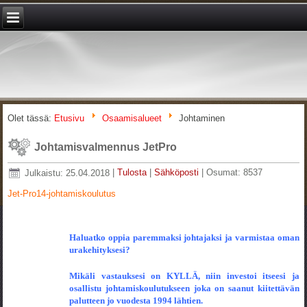
Olet tässä:
Etusivu
Osaamisalueet
Johtaminen
Johtamisvalmennus JetPro
Julkaistu: 25.04.2018
|
Tulosta
|
Sähköposti
|
Osumat: 8537
Jet-Pro14-johtamiskoulutus
Haluatko oppia paremmaksi johtajaksi ja varmistaa oman
urakehityksesi?
Mikäli vastauksesi on KYLLÄ, niin investoi itseesi ja
osallistu johtamiskoulutukseen joka on saanut kiitettävän
palutteen jo vuodesta 1994 lähtien.