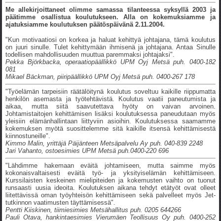
Me allekirjoittaneet olimme samassa tilanteessa syksyllä 2003 ja
päätimme osallistua koulutukseen. Alla on kokemuksiamme ja
ajatuksiamme koulutuksen päätöspäivänä 2.11.2004.
"Kun motivaatiosi on korkea ja haluat kehittyä johtajana, tämä koulutus
on juuri sinulle. Tulet kehittymään ihmisenä ja johtajana. Antaa Sinulle
todellisen mahdollisuuden muuttua paremmaksi johtajaksi".
Pekka Björkbacka, operaatiopäällikkö UPM Oyj Metsä puh. 0400-182
081
Mikael Bäckman, piiripäällikkö UPM Oyj Metsä puh. 0400-267 178
"Työelämän tarpeisiin räätälöitynä koulutus soveltuu kaikille riippumatta
henkilön asemasta ja työtehtävistä. Koulutus vaatii paneutumista ja
aikaa, mutta siitä saavutettava hyöty on vaivan arvoinen.
Johtamistaitojen kehittämisen lisäksi koulutuksessa paneudutaan myös
yleisiin elämänhallintaan liittyviin asioihin. Koulutuksessa saamamme
kokemuksen myötä suosittelemme sitä kaikille itsensä kehittämisestä
kiinnostuneille".
Kimmo Malin, yrittäjä Päijänteen Metsäpalvelu Ay puh. 040-839 2248
Jari Vahanto, ostoesimies UPM Metsä puh.0400-220 696
"Lähdimme hakemaan eväitä johtamiseen, mutta saimme myös
kokonaisvaltaisesti eväitä työ- ja yksityiselämän kehittämiseen.
Kurssilaisten keskeinen mielipiteiden ja kokemusten vaihto on tuonut
runsaasti uusia ideoita. Koulutuksen aikana tehdyt etätyöt ovat olleet
liitettävissä oman työyhteisön kehittämiseen sekä palvelleet myös Jet-
tutkinnon vaatimusten täyttämisessä".
Pentti Kiiskinen, tiimiesimies Metsähallitus puh. 0205 644266
Pauli Otava, hankintaesimies Vierumäen Teollisuus Oy puh. 0400-252