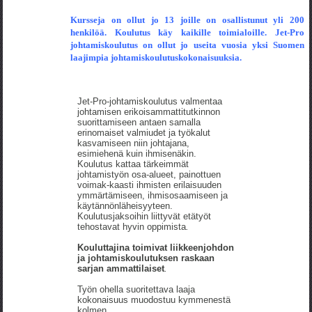
Kursseja on ollut jo 13 joille on osallistunut yli 200
henkilöä. Koulutus käy kaikille toimialoille. Jet-Pro
johtamiskoulutus on ollut jo useita vuosia yksi Suomen
laajimpia johtamiskoulutuskokonaisuuksia.
Jet-Pro-johtamiskoulutus valmentaa
johtamisen erikoisammattitutkinnon
suorittamiseen antaen samalla
erinomaiset valmiudet ja työkalut
kasvamiseen niin johtajana,
esimiehenä kuin ihmisenäkin.
Koulutus kattaa tärkeimmät
johtamistyön osa-alueet, painottuen
voimak-kaasti ihmisten erilaisuuden
ymmärtämiseen, ihmisosaamiseen ja
käytännönläheisyyteen.
Koulutusjaksoihin liittyvät etätyöt
tehostavat hyvin oppimista
.
Kouluttajina toimivat liikkeenjohdon
ja johtamiskoulutuksen raskaan
sarjan ammattilaiset
.
Työn ohella suoritettava laaja
kokonaisuus muodostuu kymmenestä
kolmen