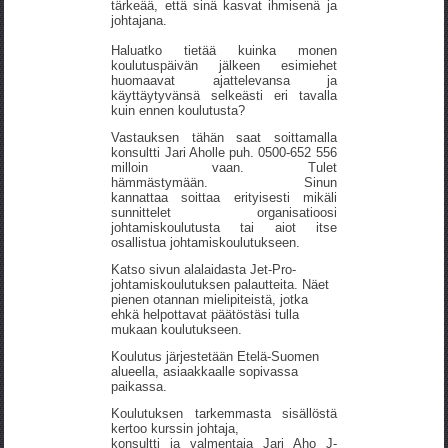
tärkeää, että sinä kasvat ihmisenä ja
johtajana.
Haluatko tietää kuinka monen
koulutuspäivän jälkeen esimiehet
huomaavat ajattelevansa ja
käyttäytyvänsä selkeästi eri tavalla
kuin ennen koulutusta?
Vastauksen tähän saat soittamalla
konsultti Jari Aholle puh. 0500-652 556
milloin vaan. Tulet
hämmästymään. Sinun
kannattaa soittaa erityisesti mikäli
sunnittelet organisatioosi
johtamiskoulutusta tai aiot itse
osallistua johtamiskoulutukseen.
Katso sivun alalaidasta Jet-Pro-
johtamiskoulutuksen palautteita. Näet
pienen otannan mielipiteistä, jotka
ehkä helpottavat päätöstäsi tulla
mukaan koulutukseen.
Koulutus järjestetään Etelä-Suomen
alueella, asiaakkaalle sopivassa
paikassa.
Koulutuksen tarkemmasta sisällöstä
kertoo kurssin johtaja,
konsultti ja valmentaja Jari Aho J-