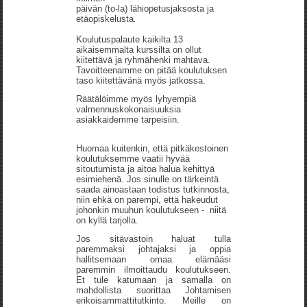
päivän (to-la) lähiopetusjaksosta ja
etäopiskelusta
.
Koulutuspalaute kaikilta 13
aikaisemmalta kurssilta on ollut
kiitettävä ja ryhmähenki mahtava.
Tavoitteenamme on pitää koulutuksen
taso kiitettävänä myös jatkossa.
Räätälöimme myös lyhyempiä
valmennuskokonaisuuksia
asiakkaidemme tarpeisiin.
Huomaa kuitenkin, että pitkäkestoinen
koulutuksemme vaatii hyvää
sitoutumista ja aitoa halua kehittyä
esimiehenä. Jos sinulle on tärkeintä
saada ainoastaan todistus tutkinnosta,
niin ehkä on parempi, että hakeudut
johonkin muuhun koulutukseen - niitä
on kyllä tarjolla.
Jos sitävastoin haluat tulla
paremmaksi johtajaksi ja oppia
hallitsemaan omaa elämääsi
paremmin ilmoittaudu koulutukseen.
Et tule katumaan ja samalla on
mahdollista suorittaa Johtamisen
erikoisammattitutkinto. Meille on