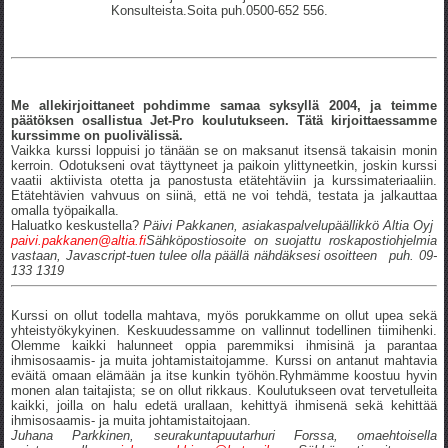
Konsulteista.Soita puh.0500-652 556.
Me allekirjoittaneet pohdimme samaa syksyllä 2004, ja teimme
päätöksen osallistua Jet-Pro koulutukseen. Tätä kirjoittaessamme
kurssimme on puolivälissä.
Vaikka kurssi loppuisi jo tänään se on maksanut itsensä takaisin monin
kerroin. Odotukseni ovat täyttyneet ja paikoin ylittyneetkin, joskin kurssi
vaatii aktiivista otetta ja panostusta etätehtäviin ja kurssimateriaaliin.
Etätehtävien vahvuus on siinä, että ne voi tehdä, testata ja jalkauttaa
omalla työpaikalla.
Haluatko keskustella?
Päivi Pakkanen, asiakaspalvelupäällikkö Altia Oyj
paivi.pakkanen@altia.fi
Sähköpostiosoite on suojattu roskapostiohjelmia
vastaan, Javascript-tuen tulee olla päällä nähdäksesi osoitteen puh. 09-
133 1319
Kurssi on ollut todella mahtava, myös porukkamme on ollut upea sekä
yhteistyökykyinen. Keskuudessamme on vallinnut todellinen tiimihenki.
Olemme kaikki halunneet oppia paremmiksi ihmisinä ja parantaa
ihmisosaamis- ja muita johtamistaitojamme. Kurssi on antanut mahtavia
eväitä omaan elämään ja itse kunkin työhön.Ryhmämme koostuu hyvin
monen alan taitajista; se on ollut rikkaus. Koulutukseen ovat tervetulleita
kaikki, joilla on halu edetä urallaan, kehittyä ihmisenä sekä kehittää
ihmisosaamis- ja muita johtamistaitojaan.
Juhana Parkkinen, seurakuntapuutarhuri Forssa, omaehtoisella