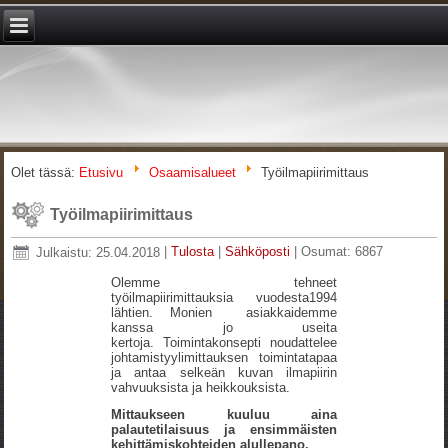
Olet tässä:
Etusivu
Osaamisalueet
Työilmapiirimittaus
Työilmapiirimittaus
Julkaistu: 25.04.2018
|
Tulosta
|
Sähköposti
|
Osumat: 6867
Olemme tehneet
työilmapiirimittauksia vuodesta1994
lähtien. Monien asiakkaidemme
kanssa jo useita
kertoja. Toimintakonsepti noudattelee
johtamistyylimittauksen toimintatapaa
ja antaa selkeän kuvan ilmapiirin
vahvuuksista ja heikkouksista.
Mittaukseen kuuluu aina
palautetilaisuus ja ensimmäisten
kehittämiskohteiden alullepano.