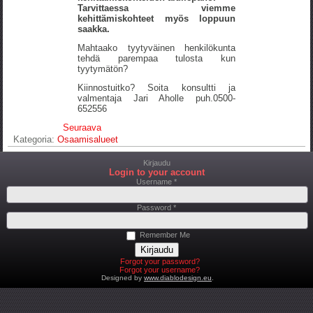
Tarvittaessa viemme
kehittämiskohteet myös loppuun
saakka.
Mahtaako tyytyväinen henkilökunta
tehdä parempaa tulosta kun
tyytymätön?
Kiinnostuitko? Soita konsultti ja
valmentaja Jari Aholle puh.0500-
652556
Seuraava
Kategoria:
Osaamisalueet
Kirjaudu
Login to your account
Username *
Password *
Remember Me
Forgot your password?
Forgot your username?
Designed by
www.diablodesign.eu
.