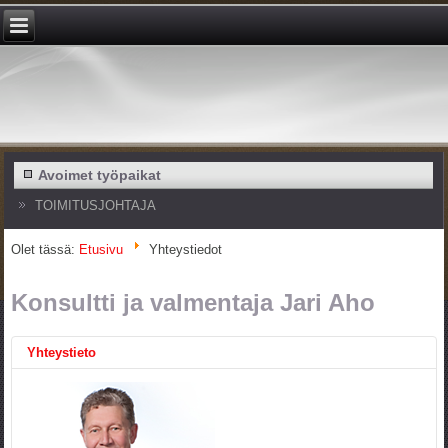
Avoimet työpaikat
TOIMITUSJOHTAJA
Olet tässä:
Etusivu
Yhteystiedot
Konsultti ja valmentaja Jari Aho
Yhteystieto